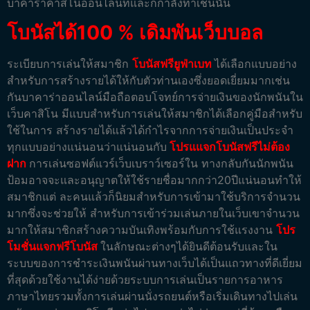
บาคาร่าคาสิโนออนไลน์ที่และก็กำลังทำเช่นนั้น
โบนัสได้100 % เดิมพันเว็บบอล
ระเบียบการเล่นให้สมาชิก
โบนัสฟรียูฟ่าเบท
ได้เลือกแบบอย่าง
สำหรับการสร้างรายได้ให้กับตัวท่านเองซึ่งยอดเยี่ยมมากเช่น
กันบาคาร่าออนไลน์มือถือตอบโจทย์การจ่ายเงินของนักพนันใน
เว็บคาสิโน มีแบบสำหรับการเล่นให้สมาชิกได้เลือกคู่มือสำหรับ
ใช้ในการ สร้างรายได้แล้วได้กำไรจากการจ่ายเงินเป็นประจำ
ทุกแบบอย่างแน่นอนว่าแน่นอนกับ
โปรแแจกโบนัสฟรีไม่ต้อง
ฝาก
การเล่นซอฟต์แวร์เว็บเบราว์เซอร์ใน ทางกลับกันนักพนัน
ป้อมอาจจะและอนุญาตให้ใช้รายชื่อมากกว่า20ปีแน่นอนทำให้
สมาชิกแต่ ละคนแล้วก็นิยมสำหรับการเข้ามาใช้บริการจำนวน
มากซึ่งจะช่วยให้ สำหรับการเข้าร่วมเล่นภายในเว็บเขาจำนวน
มากให้สมาชิกสร้างความบันเทิงพร้อมกับการใช้แรงงาน
โปร
โมชั่นแจกฟรีโบนัส
ในลักษณะต่างๆได้ยินดีต้อนรับและใน
ระบบของการชำระเงินพนันผ่านทางเว็บได้เป็นแถวทางที่ดีเยี่ยม
ที่สุดด้วยใช้งานได้ง่ายด้วยระบบการเล่นเป็นรายการอาหาร
ภาษาไทยรวมทั้งการเล่นผ่านนั่งรถยนต์หรือเริ่มเดินทางไปเล่น