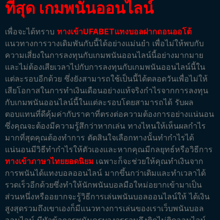
ที่สุด เกมพนันออนไลน์
เพื่อจะได้ทราบ
ทางเข้าUFABETแทงบอลฝากถอนออโต้
แนวทางการวางเดิมพันกับนี้ได้อย่างแม่นยำ เพื่อไม่ให้พบกับ
ความเสี่ยงในการลงทุนกับเกมพนันออนไลน์นี้อย่างมากมาย
และไม่ต้องเสียเวลาไปกับการลงทุนกับเกมพนันออนไลน์นี้ใน
แต่ละรอบอีกด้วย ซึ่งยังสามารถใช้เป็นนี้ได้ตลอดวันเพื่อไม่ให้
เสียโอกาสในการทำเงินเดือนอย่างแท้จริงกำไรจากการลงทุน
กับเกมพนันออนไลน์นี้ในแต่ละรอบโดยสามารถได้ รับผล
ตอบแทนที่ดีคุ้มค่ากับราคาที่ตรงต่อความต้องการอย่างแน่นอน
ซึ่งคุณจะต้องมีความรู้สึกว่าหากเล่น ทางไหนให้เห็นผลกำไร
มากที่สุดคุณต้องทำการ ตัดสินใจเลือกทางนั้นทำกำไรได้
แน่นอนมีวิธีทำกำไรให้ตัวเองและหากคุณมีกลยุทธ์หรือวิธีการ
ทางเข้าภาษาไทยยอดนิยม
เฉพาะก็จะช่วยให้คุณทำเงินจาก
การพนันได้แทงบอลออนไลน์ มากขึ้นกว่าเดิมและทำเวลาได้
รวดเร็วอีกด้วยซึ่งทำให้นักพนันบอลมือใหม่อยากเข้ามาเป็น
ส่วนหนึ่งหรืออยากจะรู้วิธีการเล่นพนันบอลออนไลน์ให้ ได้เงิน
สูงสุดรวมถึงเขาเองก็มีแนวทางการเล่นของเราเว็บพนันบอล