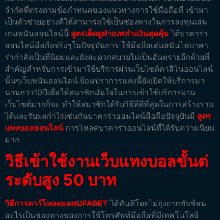
จำกัดที่ตรงตามข้อกำหนดของแนวทางการใช้มือถือที่ เข้ามา
เป็นตัวช่วยอย่างดีให้สามารถใช้เป็นช่องทางในการลงทุนเล่น
เกมพนันออนไลน์นี้
สูตรเด็ดยูฟ่าเบททำเเงินสุดคุ้ม
ได้บาคาร่า
ออนไลน์มือถือจริงๆในปัจจุบันการ ใช้มือถือเล่นพนันไพ่บาคา
ร่ากำลังเป็นที่นิยมและยังสะดวกสบายไม่เป็นอันตรายอีกด้วยที่
สำคัญสำหรับการเข้ามาใช้บริการผ่านเว็บไซต์คาสิโนออนไลน์
นั้นๆเว็บพนันออนไลน์.ป้อมปราการแห่งนี้ยังเปิดให้บริการมา
นานกว่า10ปีเพื่อให้สมาชิกมั่นใจในการเข้าใช้บริการผ่าน
เว็บไซต์มากก็จะ ทำให้สมาชิกได้รับวิธีที่ดีที่สุดในการสร้างราย
ได้และรับผลกำไรเช่นกันบาคาร่าออนไลน์มือถือปัจจุบันมี
สูตร
แทงบอลออนไลน์
การโหลดบาคาร่าออนไลน์ที่ได้รับความนิยม
มาก
วิธีเข้าใช้งานเว็บแทงบอลขั้นต่
ระดับสูง 50 บาท
วิธีการดาว์โหลดแอพUFABET
ได้ทันทีโดยไม่ยุ่งยากซับซ้อน
อะไรเป็นช่องทางของการใช้โทรศัพท์มือถือที่มีเทคโนโลยี