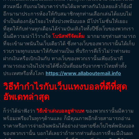
ส่วนหนึ่ง กับเกมไพ่บาคาร่ากันได้มหาศาลกันไปเลยแล้วก็ยังมี
อีกนานาประการห้องให้กับสมาชิกทุกท่านเลือกเล่นได้แบบไม่
จำเป็นต้องกลุ้มใจอะไรทั้งปวงพนันบอล มีโปรโมชั่นให้เยอะ
ที่สุดให้กับท่านทุกเดือนได้ร่วมบันเทิงใจทั้งปีซึ่งเว็บของพวกเรา
นั้นมีความน่าไว้วางใจ
โบนัสฟรีจัดเต็ม
มากมายๆท่านสามารถ
ที่จะเข้ามาพนันในเว็บเดียวได้ ซึ่งทางเว็บของพวกเรานั้นได้เก็บ
รวบรวมทุกแบบมาให้กับท่านเป็นเ ที่บริการดีเร็วไม่ว่าท่านจะ
ฝากเงินหรือเบิกเงินกับ ทางเว็บของพวกเรานั้นเพียง5นาที
สามารถเอาเงินไปจ่ายได้ซึ่งเป็นที่ยอมรับจากชาวไทยทั่วทั้ง
ประเทศหรือทั้งโลก
https://www.allaboutemail.info
วิธีทำกำไรกับเว็บแทงบอลที่ดีที่สุด
อัพเดทล่าสุด
ก็ว่าได้น่าฟังว่า
วิธีเข้าเล่นบอลยูฟ่าเบท
ของพวกเรานั้นมีความ
พร้อมเพรียงในทุกๆด้านและ ก็มีคุณภาพอีกด้วยสามารถอ่าน
ราคาหรือการจ่ายเงินพนันได้อย่างง่ายดายซึ่งเว็บไซต์พนันบอล
ของพวกเรานั้น บอกได้เลยว่าถ้าหากท่านต้องการที่จะมีเงินผล