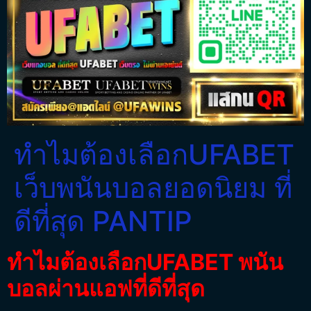
ทำไมต้องเลือกUFABET
เว็บพนันบอลยอดนิยม ที่
ดีที่สุด PANTIP
ทำไมต้องเลือกUFABET
พนัน
บอลผ่านแอฟที่ดีที่สุด