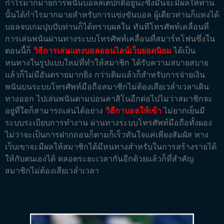
กำไรมากมายการพนันบอลสเต็ปก็ดีอยู่นะซึ่งมันจะมีผลให้ท่าน
นั้นได้กำไรมากมายสำหรับการแข่งขันบอล ผู้เดียวท่านก็แทงได้
บอลจบเกมปุบปับท่านก็ได้ทราบผลใน ทันทีโทรศัพท์เคลื่อนที่
การเล่นพนันผ่านทางระบบโทรศัพท์เคลื่อนที่สมาร์ทโฟนซึ่งใน
ตอนนี้ก็
วิธีการเล่นแทงบอลออนไลน์เว็บยอดนิยม
ได้เป็น
หนทางในรูปแบบใหม่ที่ทำให้สมาชิก ได้รับความสบายสบาย
แล้วก็ไม่มีอันตรายมากยิ่ง กว่าเดิมแล้วก็สำหรับการจ่ายเงิน
พนันบนระบบโทรศัพท์มือถือสมาชิกไม่ต้องเสียเวล่ำเวลาเดิน
ทางออก ไปเล่นพนันตามบ่อนคาสิโนอีกต่อไปไม่ว่าสมาชิกจะ
อยู่ที่ใดก็สามารถเล่นได้อย่าง
วิธีกาบอลให้เข้า
ไม่ยากเย็นมี
ระบบระเบียบการทำงาน ผ่านทางระบบโทรศัพท์มือถือทั้งผอง
ไม่ว่าจะเป็นการฝากถอนก็ตามก็เร็วทันใจแค่เพียงสัมผัส ทาง
เว็บเขาจะมีผลให้สมาชิกได้มีหนทางสำหรับในการสร้างรายได้
ให้กับตนเองได้ ตลอดระยะเวลากันอีกด้วยแล้วก็ที่สำคัญ
สมาชิกไม่ต้องเสียเวล่ำเวลา