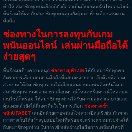
ทำให้ สมาชิกทุกคนเลือกก็ยังถือว่าเป็นเว็บเกมพนันไพ่ออนไลน์
ที่พร้อมให้ผล กับสมาชิกทุกคนคุณยังคุ้มค่าที่จะเลือกเล่นผ่าน
มือถือ
ช่องทางในการลงทุนกับเกม
พนันออนไลน์ เล่นผ่านมือถือได้
ง่ายสุดๆ
ที่พร้อมสร้างความสนุก
ช่องทางยูฟ่าเบท
ให้กับสมาชิกทุกคน
อัตราการเลือกเล่นผ่านมือถือที่แสนจะง่ายดาย อีกด้วยมีความ
สวยงามให้สมาชิกทุกท่านได้เลือกเล่นผ่านแอพพลิเคชั่นไม่ว่า
สมาชิกทุกท่านจะสามารถเลือกดาวน์โหลดหรือดาวน์โหลดบน
เว็บไซต์ก็พร้อม ให้สมาชิกทุกท่านได้รับความสะดวกสบายและ
คุ้นเคยแล้วยังได้ตื่นตาตื่นใจในการเลือก
ช่องทางเข้า
หลักUFABET
เล่นอีกด้วยสายพนันก็ไม่ควรเปิดเสรีเช่น กันพวก
เราทางเว็บได้สร้างรูปแบบใหม่ที่พร้อมจะสร้างความกระจ่างให้
กับสมาชิกทุกท่าน ในการเข้าเล่นผ่านมือถือการเคลื่อนไหวที่