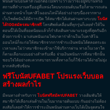
พนันตามบ่อนคาสิโนอีกต่อไปเพราะว่าไม่ว่าจะอยู่ที่บ้านหรือ
สถานที่ทำงานหรืออยู่ที่แหน่งใดบนรถยนต์บนเรือก็สามารถเล่น
ผ่านทางหน้าเว็บคาสิโนออนไลน์ได้อย่างง่ายๆเนื่องจากทาง
เว็บไซต์พนันได้มีการเปิด ให้สมาชิกได้เล่นผ่านทางระบบ
โบนัส
ได้100สมัครสมาชิกฟรี
โทรศัพท์เคลื่อนที่ทุกรุ่นก็เลยทำให้ใน
ตอนนี้ได้เป็นที่ยอดนิยมแล้วก็กำลังเดินทางมาแรงสูงที่สุดกันอีก
ด้วยการเข้า มาเล่นพนันเกมไพ่บาคาร่าด้านในเว็บคาสิโน
ออนไลน์ก็จะก่อให้สมาชิกจากการชำระเงินพนันได้ตลอดระยะ
เวลาและไม่ว่าสมาชิกจะเข้ามาใช้บริการผ่าน ทางเว็บเวลาใด
ก็ตามเลือกแบบอย่างสำหรับเพื่อ จ่ายเงินพนันการที่สมาชิกนั้น
ชอบใจได้อย่างสะดวกสบายรวมทั้งทางเว็บก็ใช้งานได้ง่ายไม่ยุ่ง
ยากสลับซับซ้อน
ฟรีโบนัสUFABET โปรแรงเว็บบอล
สร้างผลกำไร
มีหนทางสำหรับการ
โบนัสฟรีสมัครUFABET
วางเดิมพันให้
สมาชิกได้เลือกเล่นด้านในเว็บมากมายต้นแบบ กันอย่างไม่ต้อง
สงสัยก็เลยทำให้การชำระเงินพนันผ่านทางเว็บได้เป็นจุดสนใจ