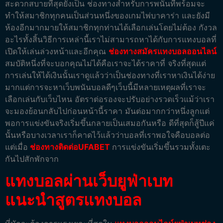
สะดวกสบายที่สุดยังเป็น ช่องทางสำหรับการพนันที่พร้อมจะ
ทำให้สมาชิกทุกคนเป็นส่วนหนึ่งของเกมไพ่บาคาร่า และยังมี
ห้องอีกมากมายให้สมาชิกทุกท่านได้เลือกเล่นโดยไม่ต้อง กังวล
อะไรทั้งสิ้นวิธีการเหล่านี้เราไม่สามารถหาได้กับการแทงบอลที่
เปิดให้เล่นล่วงหน้าและอีกคุณ
ช่องทางสมัครแทงบอลออนไลน์
สมบัติหนึ่งที่จะบอกคุณไม่ได้คือเราจะได้ราคาที่ จริงที่สุดแต่
การเล่นให้ได้เงินนั้นเราดูแล้วว่าเป็นช่องทางที่เราหาเงินได้ง่าย
มากแต่การจะหาเว็บพนันบอลดีๆเว็บนี้มีหลายเหตุผลที่เราจะ
เลือกเล่นกับเว็บไหน อัตราต่อรองจะปรับอย่างรวดเร็วแม้ว่าเรา
จะมองย้อนกลับไปก่อนหน้านี้ราคา มันต่อมากกว่าหนึ่งลูกแต่
พอการแข่งขันจริงเริ่มขึ้นกลายเป็นเสมอกันหรือ ดีที่สุดก็สู้ปีแค่
นั้นหรือบางเวลาเราก็คาดไว้แล้วว่าบอลที่เราพอใจคือบอลต่อ
แต่เมื่อ
ช่องทางติดต่อUFABET
การแข่งขันเริ่มขึ้นรวมทั้งเตะ
กันไปสักพักจาก
แทงบอลผ่านเว็บยูฟ่าเบท
แนะนำสูตรแทงบอล