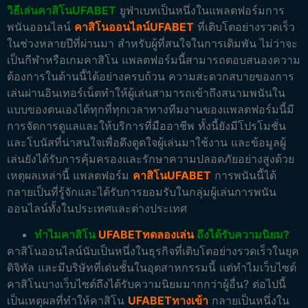
วิธีเล่นคาสิโนUFABET
ยูฟ่าเบท
เป็นหนึ่งในแพลตฟอร์มการ
พนันออนไลน์
คาสิโนออนไลน์UFABET
ที่เติบโตอย่างรวดเร็ว
ในช่วงหลายปีที่ผ่านมา สำหรับผู้ที่สนใจในการเดิมพัน ไม่ว่าจะ
เป็นกีฬาหรือเกมคาสิโน แพลตฟอร์มนี้สามารถตอบสนองความ
ต้องการในด้านนี้ได้อย่างครบถ้วน ความสะดวกสบายของการ
เล่นผ่านอินเทอร์เน็ตทำให้ผู้เล่นสามารถเข้าถึงสนามพนันใน
แบบของตนเองได้ทุกที่ทุกเวลา
ทางทีมงานของแพลตฟอร์มนี้มี
การจัดการดูแลและให้บริการที่มืออาชีพ ทั้งนี้ยังมีโปรโมชั่น
และโบนัสที่น่าสนใจเพื่อดึงดูดใจผู้เล่นมาใช้งาน และข้อมูลผู้
เล่นยังได้รับการคุ้มครองและรักษาความปลอดภัยอย่างสูง
ด้วย
เหตุผลเหล่านี้ แพลตฟอร์ม
คาสิโนUFABET
การพนันนี้ได้
กลายเป็นที่รู้จักและได้รับการยอมรับในกลุ่มผู้เล่นการพนัน
ออนไลน์ทั้งในประเทศและต่างประเทศ
ทำไมคาสิโน
UFABETทดลองเล่น
ถึงได้รับความนิยม?
คาสิโนออนไลน์นับเป็นหนึ่งในธุรกิจที่เติบโตอย่างรวดเร็วในยุค
ดิจิทัล และมีบริษัทที่เด่นชั้นในอุตสาหกรรมนี้ แต่ทำไมเว็บไซต์
คาสิโนบางเว็บไซต์ถึงได้รับความนิยมมากกว่าผู้อื่น? ต่อไปนี้
เป็นเหตุผลที่ทำให้คาสิโน
UFABETทางเข้า
กลายเป็นหนึ่งใน