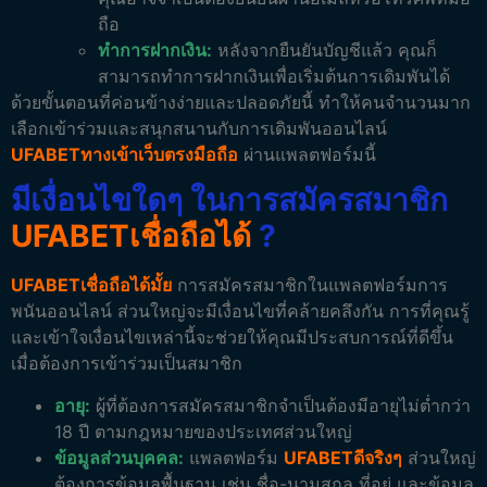
ถือ
ทำการฝากเงิน:
หลังจากยืนยันบัญชีแล้ว คุณก็
สามารถทำการฝากเงินเพื่อเริ่มต้นการเดิมพันได้
ด้วยขั้นตอนที่ค่อนข้างง่ายและปลอดภัยนี้ ทำให้คนจำนวนมาก
เลือกเข้าร่วมและสนุกสนานกับการเดิมพันออนไลน์
UFABETทางเข้าเว็บตรงมือถือ
ผ่านแพลตฟอร์มนี้
มีเงื่อนไขใดๆ ในการสมัครสมาชิก
UFABETเชื่อถือได้
?
UFABETเชื่อถือได้มั้ย
การสมัครสมาชิกในแพลตฟอร์มการ
พนันออนไลน์ ส่วนใหญ่จะมีเงื่อนไขที่คล้ายคลึงกัน การที่คุณรู้
และเข้าใจเงื่อนไขเหล่านี้จะช่วยให้คุณมีประสบการณ์ที่ดีขึ้น
เมื่อต้องการเข้าร่วมเป็นสมาชิก
อายุ:
ผู้ที่ต้องการสมัครสมาชิกจำเป็นต้องมีอายุไม่ต่ำกว่า
18 ปี ตามกฎหมายของประเทศส่วนใหญ่
ข้อมูลส่วนบุคคล:
แพลตฟอร์ม
UFABETดีจริงๆ
ส่วนใหญ่
ต้องการข้อมูลพื้นฐาน เช่น ชื่อ-นามสกุล ที่อยู่ และข้อมูล