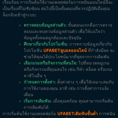
เรียบร้อย การเริ่มต้นใช้งานแพลตฟอร์มการพนันออนไลน์นี้จะ
เป็นเรื่องที่ไม่ซับซ้อน ต่อไปนี้เป็นขั้นตอนที่ควรปฏิบัติเมื่อคุณ
ล็อกอินเข้าสู่ระบบ:
ตรวจสอบข้อมูลส่วนตัว:
ขั้นตอนแรกคือการตรวจ
สอบและทบทวนข้อมูลส่วนตัว เพื่อให้แน่ใจว่า
ข้อมูลทั้งหมดถูกต้องและปัจจุบัน
ศึกษาเกี่ยวกับโปรโมชั่น:
การทราบข้อมูลเกี่ยวกับ
โปรโมชั่น
UFABETดูบอลออนไลน์
ที่กำลังมีผล จะ
ช่วยให้คุณได้ประโยชน์มากที่สุดจากการเดิมพัน
เลือกเกมหรือกิจกรรมที่สนใจ:
ไปที่หมวดหมู่เกม
หรือกิจกรรมที่คุณสนใจ เช่น กีฬา สล็อต หรือเกม
คาสิโนอื่น ๆ
กำหนดการตั้งค่า:
ตั้งค่าต่าง ๆ เพื่อให้เหมาะสมกับ
การใช้งานของคุณ อาทิ เช่น การตั้งค่าการแจ้ง
เตือน
เริ่มการเดิมพัน:
เมื่อคุณพร้อม คุณสามารถเริ่มต้น
การเดิมพันได้
การเริ่มต้นใช้งานแพลตฟอร์ม
UFABETเดิมพันขั้นต่ำ
การพนัน