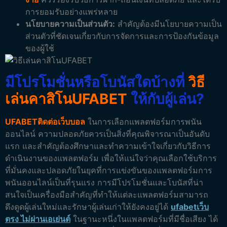
การยอมรับอย่างแพร่หลาย
นโยบายความเป็นส่วนตัว:
สำคัญต้องมีนโยบายความเป็น
ส่วนตัวที่ชัดเจนเกี่ยวกับการจัดการและการป้องกันข้อมูล
ของผู้ใช้
มีโปรโมชั่นหรือโบนัสใดบ้างที่
วิธี
เล่นคาสิโนUFABET
ให้กับผู้เล่น?
UFABETติดต่อเว็บบอล
ในการเลือกแพลตฟอร์มการพนัน
ออนไลน์ ความปลอดภัยควรเป็นสิ่งที่คุณพิจารณาเป็นอันดับ
แรก และสำคัญต้องศึกษาและทำความเข้าใจเกี่ยวกับวิธีการ
ดำเนินงานของแพลตฟอร์ม เพื่อให้แน่ใจว่าคุณเลือกใช้บริการ
ที่มั่นคงและปลอดภัย
ในยุคที่การแข่งขันของแพลตฟอร์มการ
พนันออนไลน์เป็นที่รุนแรง การมีโปรโมชั่นและโบนัสที่น่า
สนใจเป็นเครื่องมือสำคัญที่ทำให้แต่ละแพลตฟอร์มสามารถ
ดึงดูดผู้เล่นใหม่และรักษาผู้เล่นเก่าให้ยังคงอยู่ได้
ufabetเว็บ
ตรง ไม่ผ่านเอเย่นต์
ในฐานะหนึ่งในแพลตฟอร์มที่มีชื่อเสียง ได้