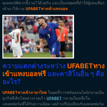
คุณสมบัติพวกนี้รวมไว้ด้วยกัน และเป็นเหตุผลที่ทำให้ผู้เล่นเลือก
เข้ามาใช้งาน
UFABETทางเข้าแทงบอล
ความแตกต่างระหว่าง
UFABETทาง
เข้าแทงบอลฟรี
และคาสิโนอื่น ๆ คือ
อะไร?
UFABETทางเข้าภาษาไทย
ในยุคที่การพนันออนไลน์กลายเป็น
ธุรกิจที่เติบโตอย่างรวดเร็ว
UFABET
กลายเป็นหนึ่งใน
แพลตฟอร์มที่ได้รับความนิยม แต่ถ้าเปรียบเทียบกับแพลตฟอร์ม